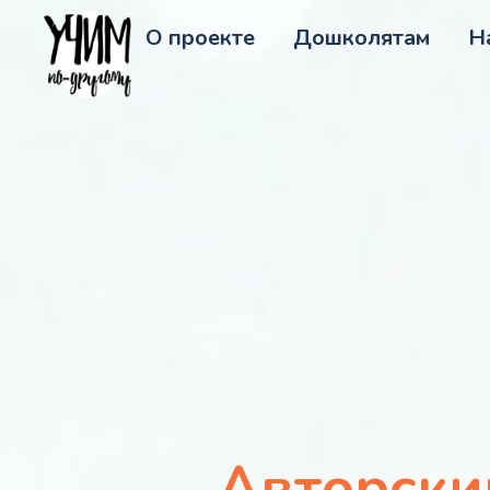
О проекте
Дошколятам
Н
Авторски