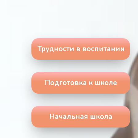
Трудности в воспитании
Подготовка к школе
Начальная школа